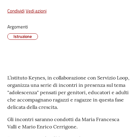
Vivere
Condividi
Vedi azioni
Castel
Maggiore
Argomenti
Istruzione
Amministrazione
Trasparente
Contenuto
L’istituto Keynes, in collaborazione con Servizio Loop,
Albo
organizza una serie di incontri in presenza sul tema
pretorio
"adolescenza" pensati per genitori, educatori e adulti
che accompagnano ragazzi e ragazze in questa fase
delicata della crescita.
Tutti
gli
Gli incontri saranno condotti da Maria Francesca
argomenti...
Valli e Mario Enrico Cerrigone.