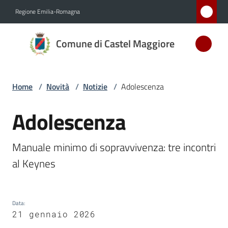
Vai al contenuto
Vai alla navigazione
Vai al footer
Regione Emilia-Romagna
Comune
Comune di Castel Maggiore
di Castel
Maggiore
MEDAGLIA
Home
/
Novità
/
Notizie
/
Adolescenza
D'ARGENTO
AL MERITO
Adolescenza
Salta al contenuto
CIVILE
Manuale minimo di sopravvivenza: tre incontri 
Amministrazione
al Keynes
Novità
Menu selezionato
Data
:
Servizi
21 gennaio 2026