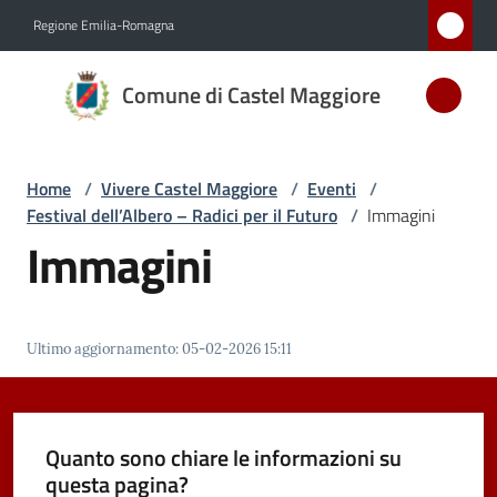
Vai al contenuto
Vai alla navigazione
Vai al footer
Regione Emilia-Romagna
Comune
Comune di Castel Maggiore
di Castel
Maggiore
MEDAGLIA
Home
/
Vivere Castel Maggiore
/
Eventi
/
D'ARGENTO
Festival dell’Albero – Radici per il Futuro
/
Immagini
AL MERITO
Immagini
CIVILE
Amministrazione
Ultimo aggiornamento
:
05-02-2026 15:11
Novità
Quanto sono chiare le informazioni su
Servizi
questa pagina?