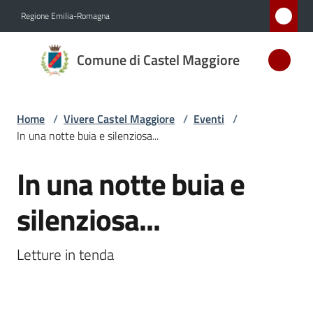
Vai al contenuto
Vai alla navigazione
Vai al footer
Regione Emilia-Romagna
Comune
Comune di Castel Maggiore
di Castel
Maggiore
MEDAGLIA
Home
/
Vivere Castel Maggiore
/
Eventi
/
D'ARGENTO
In una notte buia e silenziosa...
AL MERITO
CIVILE
In una notte buia e
Salta al contenuto
silenziosa...
Amministrazione
Letture in tenda
Novità
Servizi