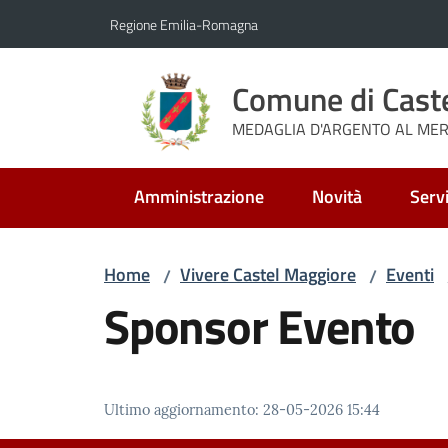
Vai al contenuto
Vai alla navigazione
Vai al footer
Regione Emilia-Romagna
Comune di Cast
MEDAGLIA D'ARGENTO AL MERI
Amministrazione
Novità
Servi
Home
Vivere Castel Maggiore
Eventi
/
/
Sponsor Evento
Ultimo aggiornamento
:
28-05-2026 15:44