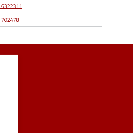
16322311
1702478