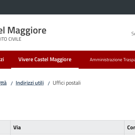
el Maggiore
S
TO CIVILE
zi
Vivere Castel Maggiore
Amministrazione Trasp
Menu selezionato
ittà
Indirizzi utili
Uffici postali
/
/
Via
Con