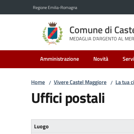
Vai al contenuto
Vai alla navigazione
Vai al footer
Regione Emilia-Romagna
Comune di Cast
MEDAGLIA D'ARGENTO AL MERI
Amministrazione
Novità
Servi
Home
Vivere Castel Maggiore
La tua c
/
/
Uffici postali
Luogo