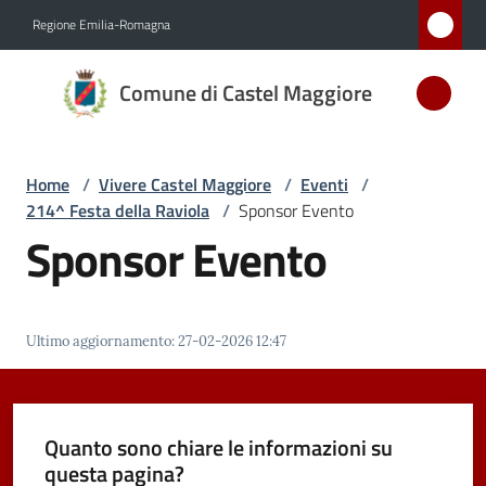
Vai al contenuto
Vai alla navigazione
Vai al footer
Regione Emilia-Romagna
Comune
Comune di Castel Maggiore
di Castel
Maggiore
MEDAGLIA
Home
/
Vivere Castel Maggiore
/
Eventi
/
D'ARGENTO
214^ Festa della Raviola
/
Sponsor Evento
AL MERITO
Sponsor Evento
CIVILE
Amministrazione
Ultimo aggiornamento
:
27-02-2026 12:47
Novità
Quanto sono chiare le informazioni su
Servizi
questa pagina?