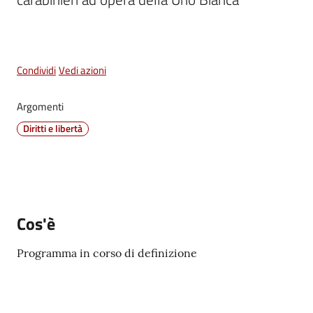
Vivere
Castel
Maggiore
Menu selezionato
Condividi
Vedi azioni
Argomenti
Diritti e libertà
Amministrazione
Trasparente
Albo
pretorio
Cos'è
Tutti
Programma in corso di definizione
gli
argomenti...