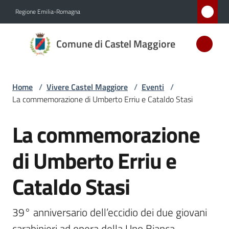
Vai al contenuto
Vai alla navigazione
Vai al footer
Regione Emilia-Romagna
Comune
Comune di Castel Maggiore
di Castel
Maggiore
MEDAGLIA
Home
/
Vivere Castel Maggiore
/
Eventi
/
D'ARGENTO
La commemorazione di Umberto Erriu e Cataldo Stasi
AL MERITO
CIVILE
La commemorazione
Salta al contenuto
di Umberto Erriu e
Amministrazione
Cataldo Stasi
Novità
39° anniversario dell’eccidio dei due giovani 
Servizi
carabinieri ad opera della Uno Bianca