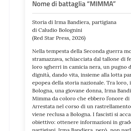
Nome di battaglia “MIMMA”
Storia di Irma Bandiera, partigiana
di Caludio Bolognini
(Red Star Press, 2026)
Nella tempesta della Seconda guerra mon
stramazzava, schiacciata dal tallone di f
loro sgherri in camicia nera, un pugno d
dignità, dando vita, insieme alla lotta par
epopea della storia nazionale. Tra loro, i
Bologna, una giovane donna, Irma Bandi
Mimma da coloro che ebbero l’onore di 
Arrestata nel corso di un rastrellamen
viene reclusa a Bologna. I fascisti si acc
obiettivo: ottenere informazioni in grado
partigiani. Irma Bandiera, però, non parla