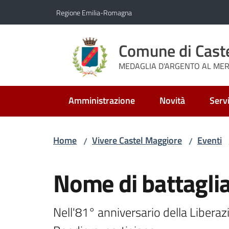
Vai al contenuto
Vai alla navigazione
Vai al footer
Regione Emilia-Romagna
Comune di Cast
MEDAGLIA D'ARGENTO AL MERI
Amministrazione
Novità
Servi
Home
Vivere Castel Maggiore
Eventi
/
/
Salta al contenuto
Nome di battagl
Nell'81° anniversario della Liberazi