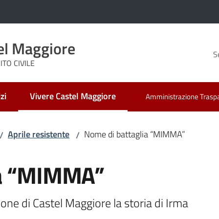
el Maggiore
S
TO CIVILE
zi
Vivere Castel Maggiore
Amministrazione Trasp
Menu selezionato
Aprile resistente
Nome di battaglia “MIMMA”
/
/
ia “MIMMA”
one di Castel Maggiore la storia di Irma 