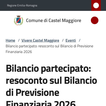
Vai al contenuto
Vai alla navigazione
Vai al footer
Regione Emilia-Romagna
Comune
Comune di Castel Maggiore
di Castel
Maggiore
MEDAGLIA
Home
/
Vivere Castel Maggiore
/
Eventi
/
D'ARGENTO
Bilancio partecipato: resoconto sul Bilancio di Previsione
AL MERITO
Finanziaria 2026
CIVILE
Bilancio partecipato:
Salta al contenuto
Amministrazione
resoconto sul Bilancio
Novità
di Previsione
Servizi
Finanziaria 2026