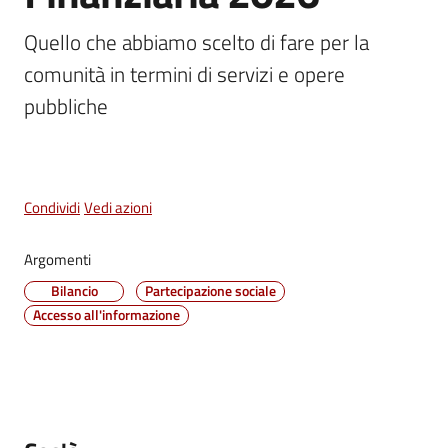
Vivere
Quello che abbiamo scelto di fare per la 
Castel
comunità in termini di servizi e opere 
Maggiore
Menu selezionato
pubbliche 
Amministrazione
Condividi
Vedi azioni
Trasparente
Argomenti
Albo
Bilancio
Partecipazione sociale
pretorio
Accesso all'informazione
Tutti
gli
argomenti...