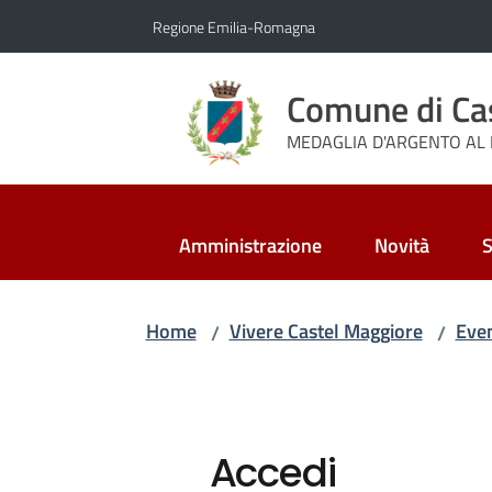
Vai al contenuto
Vai alla navigazione
Vai al footer
Regione Emilia-Romagna
Comune di Ca
MEDAGLIA D'ARGENTO AL 
Amministrazione
Novità
S
Home
Vivere Castel Maggiore
Even
/
/
Accedi