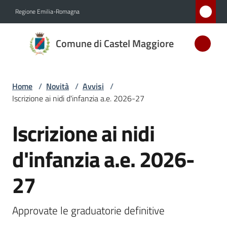
Vai al contenuto
Vai alla navigazione
Vai al footer
Regione Emilia-Romagna
Comune
Comune di Castel Maggiore
di Castel
Maggiore
MEDAGLIA
Home
/
Novità
/
Avvisi
/
D'ARGENTO
Iscrizione ai nidi d'infanzia a.e. 2026-27
AL MERITO
CIVILE
Iscrizione ai nidi
Salta al contenuto
d'infanzia a.e. 2026-
Amministrazione
27
Novità
Menu selezionato
Approvate le graduatorie definitive
Servizi