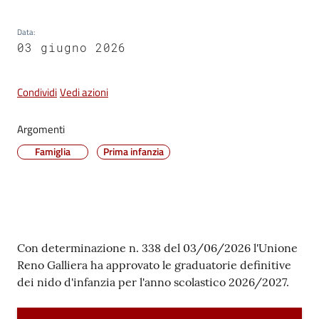
Vivere
Data
:
Castel
03 giugno 2026
Maggiore
Condividi
Vedi azioni
Argomenti
Amministrazione
Famiglia
Prima infanzia
Trasparente
Albo
pretorio
Contenuto
Con determinazione n. 338 del 03/06/2026 l'Unione
Tutti
Reno Galliera ha approvato le graduatorie definitive
gli
dei nido d'infanzia per l'anno scolastico 2026/2027.
argomenti...