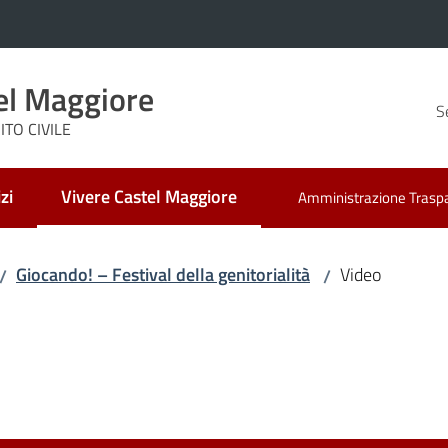
el Maggiore
S
TO CIVILE
zi
Vivere Castel Maggiore
Amministrazione Trasp
Menu selezionato
Giocando! – Festival della genitorialità
Video
/
/