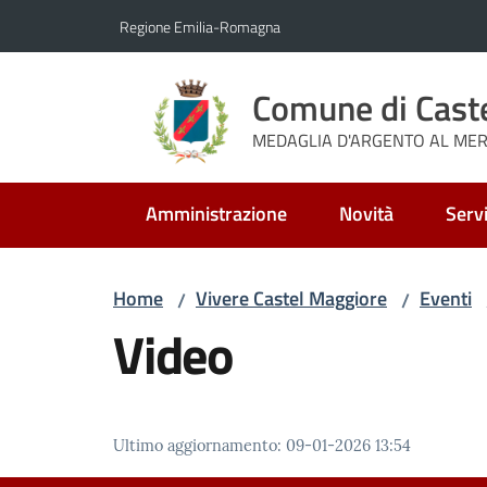
Vai al contenuto
Vai alla navigazione
Vai al footer
Regione Emilia-Romagna
Comune di Cast
MEDAGLIA D'ARGENTO AL MERI
Amministrazione
Novità
Servi
Home
Vivere Castel Maggiore
Eventi
/
/
Video
Ultimo aggiornamento
:
09-01-2026 13:54