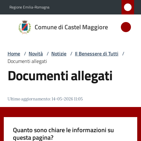
Vai al contenuto
Vai alla navigazione
Vai al footer
Regione Emilia-Romagna
Comune
Comune di Castel Maggiore
di Castel
Maggiore
MEDAGLIA
Home
/
Novità
/
Notizie
/
Il Benessere di Tutti
/
D'ARGENTO
Documenti allegati
AL MERITO
Documenti allegati
CIVILE
Amministrazione
Ultimo aggiornamento
:
14-05-2026 11:05
Novità
Menu selezionato
Quanto sono chiare le informazioni su
Servizi
questa pagina?