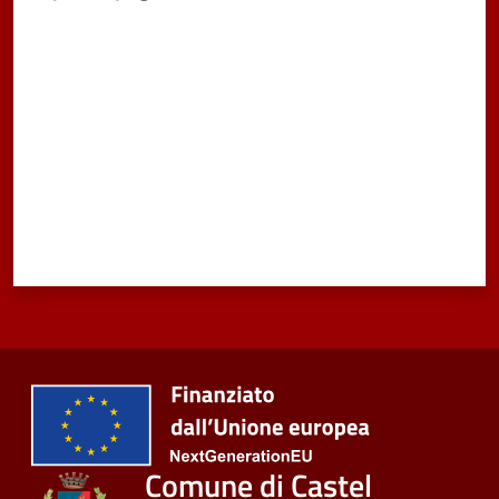
Valuta da 1 a 5 stelle
Vivere
Castel
Maggiore
Amministrazione
Trasparente
Albo
pretorio
Tutti
gli
argomenti...
Comune di Castel