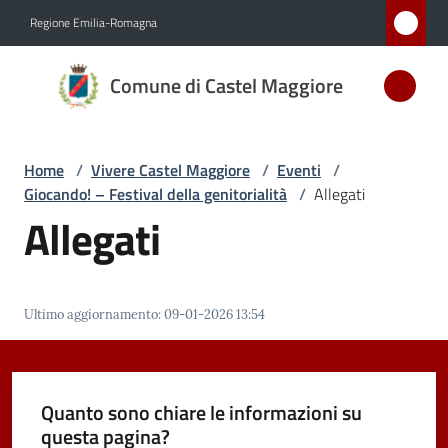
Vai al contenuto
Vai alla navigazione
Vai al footer
Regione Emilia-Romagna
Comune
Comune di Castel Maggiore
di Castel
Maggiore
MEDAGLIA
Home
/
Vivere Castel Maggiore
/
Eventi
/
D'ARGENTO
Giocando! – Festival della genitorialità
/
Allegati
AL MERITO
Allegati
CIVILE
Amministrazione
Ultimo aggiornamento
:
09-01-2026 13:54
Novità
Quanto sono chiare le informazioni su
Servizi
questa pagina?