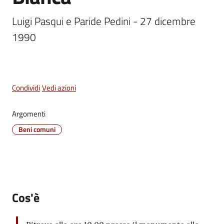
Vivere
Luigi Pasqui e Paride Pedini - 27 dicembre 
Castel
1990
Maggiore
Menu selezionato
Condividi
Vedi azioni
Amministrazione
Trasparente
Argomenti
Beni comuni
Albo
pretorio
Tutti
gli
Cos'è
argomenti...