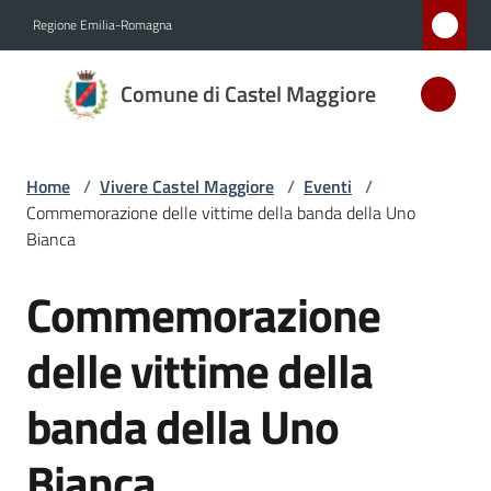
Vai al contenuto
Vai alla navigazione
Vai al footer
Regione Emilia-Romagna
Comune
Comune di Castel Maggiore
di Castel
Maggiore
MEDAGLIA
Home
/
Vivere Castel Maggiore
/
Eventi
/
D'ARGENTO
Commemorazione delle vittime della banda della Uno
AL MERITO
Bianca
CIVILE
Commemorazione
Salta al contenuto
Amministrazione
delle vittime della
Novità
banda della Uno
Servizi
Bianca