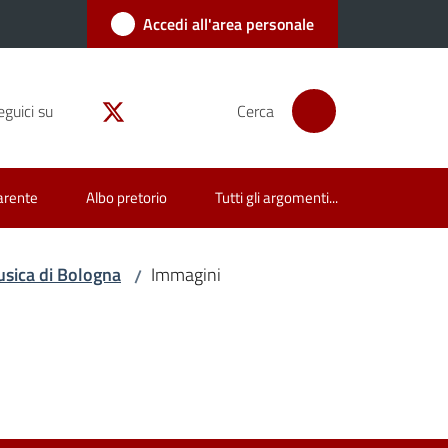
Accedi all'area personale
eguici su
Cerca
arente
Albo pretorio
Tutti gli argomenti...
usica di Bologna
Immagini
/