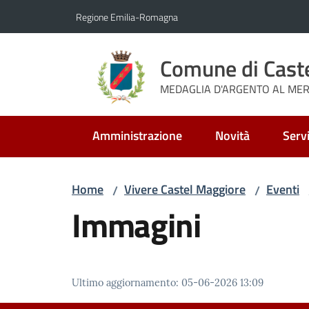
Vai al contenuto
Vai alla navigazione
Vai al footer
Regione Emilia-Romagna
Comune di Cast
MEDAGLIA D'ARGENTO AL MERI
Amministrazione
Novità
Servi
Home
Vivere Castel Maggiore
Eventi
/
/
Immagini
Ultimo aggiornamento
:
05-06-2026 13:09