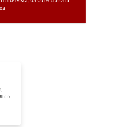
n'intervista, da cui è tratta la
ina
à,
fficio