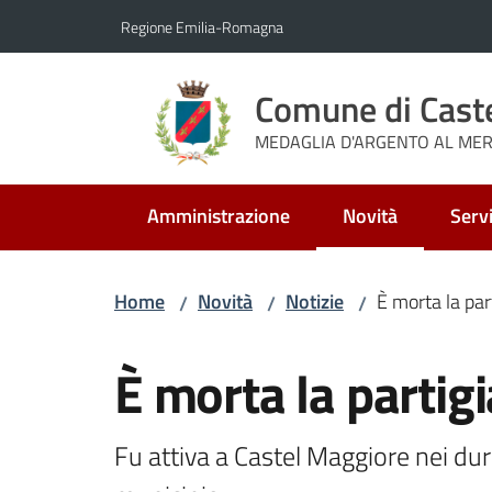
Vai al contenuto
Vai alla navigazione
Vai al footer
Regione Emilia-Romagna
Comune di Cast
MEDAGLIA D'ARGENTO AL MERI
Amministrazione
Novità
Servi
Menu selezionato
Home
Novità
Notizie
È morta la par
/
/
/
Salta al contenuto
È morta la partig
Fu attiva a Castel Maggiore nei duri