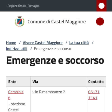
Vai al contenuto
Vai alla navigazione
Vai al footer
Regione Emilia-Romagna
Comune
Comune di Castel Maggiore
di Castel
Maggiore
MEDAGLIA
Home
/
Vivere Castel Maggiore
/
La tua città
/
D'ARGENTO
Indirizzi utili
/
Emergenze e soccorso
AL MERITO
Emergenze e soccorso
CIVILE
Amministrazione
Ente
Via
Contatto
Novità
Carabinie
v.le Rimembranze 2
05171
ri
1141
- stazione
Servizi
Castel