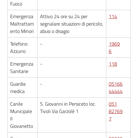
Fuoco
Seguici
Emergenza
Attivo 24 ore su 24 per
114
su
Maltrattam
segnalare situazioni di pericolo,
ento Minori
abusi o disagio
Telefono
-
1969
Azzurro
6
Emergenza
-
118
Sanitarie
Guardia
-
05166
medica
44444
Canile
S. Giovanni in Persiceto loc.
051
Municipale
Tivoli Via Garzolè 1
82769
Il
7
Giovanetto