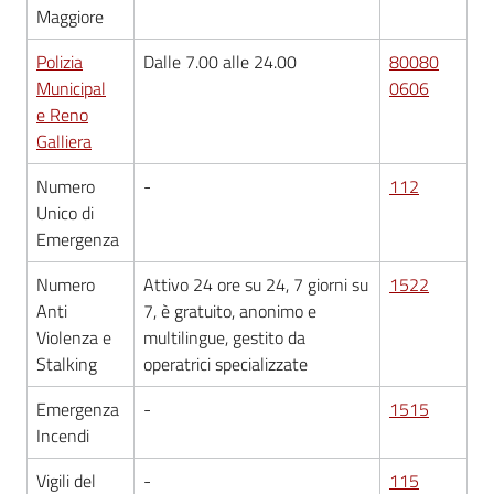
Maggiore
Vivere
Castel
Polizia
Dalle 7.00 alle 24.00
80080
Maggiore
Municipal
0606
Menu selezionato
e Reno
Galliera
Numero
-
112
Unico di
Amministrazione
Emergenza
Trasparente
Numero
Attivo 24 ore su 24, 7 giorni su
1522
Albo
Anti
7, è gratuito, anonimo e
pretorio
Violenza e
multilingue, gestito da
Stalking
operatrici specializzate
Tutti
Emergenza
-
1515
gli
Incendi
argomenti...
Vigili del
-
115