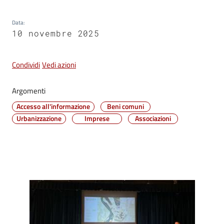
Vivere
Data
:
Castel
10 novembre 2025
Maggiore
Condividi
Vedi azioni
Argomenti
Amministrazione
Accesso all'informazione
Beni comuni
Trasparente
Urbanizzazione
Imprese
Associazioni
Albo
pretorio
Tutti
Contenuto
gli
argomenti...