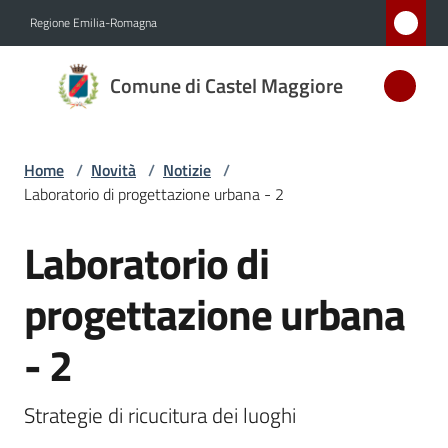
Vai al contenuto
Vai alla navigazione
Vai al footer
Regione Emilia-Romagna
Comune
Comune di Castel Maggiore
di Castel
Maggiore
MEDAGLIA
Home
/
Novità
/
Notizie
/
D'ARGENTO
Laboratorio di progettazione urbana - 2
AL MERITO
CIVILE
Laboratorio di
Salta al contenuto
progettazione urbana
Amministrazione
- 2
Novità
Menu selezionato
Strategie di ricucitura dei luoghi
Servizi