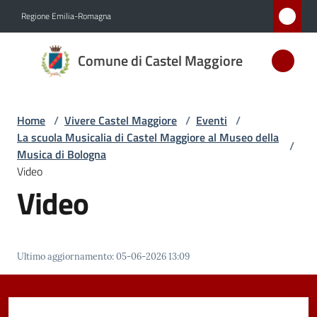
Vai al contenuto
Vai alla navigazione
Vai al footer
Regione Emilia-Romagna
Comune
Comune di Castel Maggiore
di Castel
Maggiore
MEDAGLIA
Home
/
Vivere Castel Maggiore
/
Eventi
/
D'ARGENTO
La scuola Musicalia di Castel Maggiore al Museo della
AL MERITO
/
Musica di Bologna
CIVILE
Video
Video
Amministrazione
Novità
Ultimo aggiornamento
:
05-06-2026 13:09
Servizi