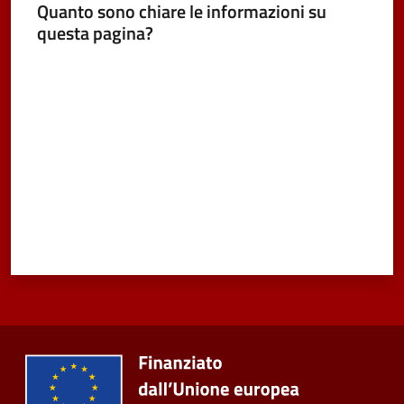
Quanto sono chiare le informazioni su
Vivere
questa pagina?
Castel
Valuta da 1 a 5 stelle
Maggiore
Menu selezionato
Amministrazione
Trasparente
Albo
pretorio
Tutti
gli
argomenti...