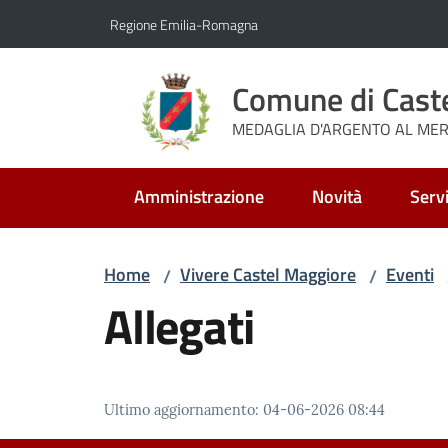
Vai al contenuto
Vai alla navigazione
Vai al footer
Regione Emilia-Romagna
Comune di Cast
MEDAGLIA D'ARGENTO AL MERI
Amministrazione
Novità
Servi
Home
Vivere Castel Maggiore
Eventi
/
/
Allegati
Ultimo aggiornamento
:
04-06-2026 08:44