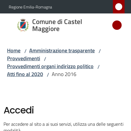
Vai al contenuto
Vai alla navigazione
Vai al footer
Regione Emilia-Romagna
Comune
Comune di Castel
di Castel
Maggiore
Maggiore
MEDAGLIA
Home
Amministrazione trasparente
/
/
D'ARGENTO
Provvedimenti
/
AL MERITO
Provvedimenti organi indirizzo politico
CIVILE
/
Atti fino al 2020
Anno 2016
/
Amministrazione
Menu selezionato
Accedi
Novità
Per accedere al sito a ai suoi servizi, utilizza una delle seguenti
Servizi
modalità.