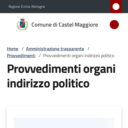
Vai al contenuto
Vai alla navigazione
Vai al footer
Regione Emilia-Romagna
Comune
Comune di Castel Maggiore
di Castel
Maggiore
MEDAGLIA
Home
/
Amministrazione trasparente
/
D'ARGENTO
Provvedimenti
/
Provvedimenti organi indirizzo politico
AL MERITO
Provvedimenti organi
CIVILE
indirizzo politico
Amministrazione
Menu selezionato
Novità
Servizi