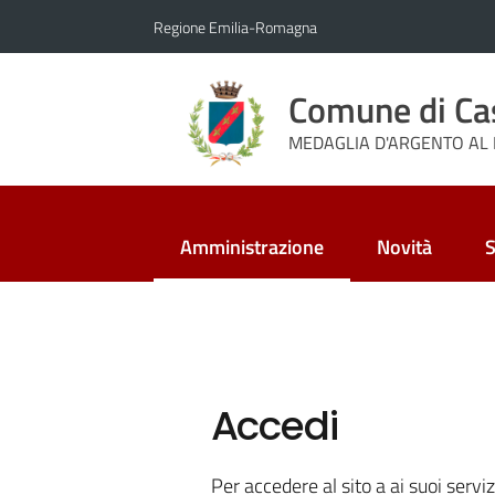
Vai al contenuto
Vai alla navigazione
Vai al footer
Regione Emilia-Romagna
Comune di Ca
MEDAGLIA D'ARGENTO AL 
Amministrazione
Novità
S
Menu selezionato
Accedi
Per accedere al sito a ai suoi serviz