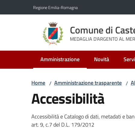
Vai al contenuto
Vai alla navigazione
Vai al footer
Regione Emilia-Romagna
Comune di Cast
MEDAGLIA D'ARGENTO AL MERI
Amministrazione
Novità
Servi
Menu selezionato
Home
Amministrazione trasparente
A
/
/
Accessibilità
Accessibilità e Catalogo di dati, metadati e ba
art. 9, c.7 del D.L. 179/2012