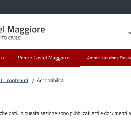
el Maggiore
S
TO CIVILE
zi
Vivere Castel Maggiore
Amministrazione Trasp
Menu selezionato
ltri contenuti
Accessibilità
/
nche dati. In questa sezione sono pubblicati atti e documenti a