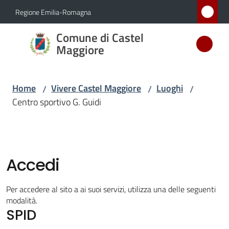
Vai al contenuto
Vai alla navigazione
Vai al footer
Regione Emilia-Romagna
Comune
Comune di Castel
di Castel
Maggiore
Maggiore
MEDAGLIA
Home
Vivere Castel Maggiore
Luoghi
/
/
/
D'ARGENTO
Centro sportivo G. Guidi
AL MERITO
CIVILE
Accedi
Amministrazione
Novità
Per accedere al sito a ai suoi servizi, utilizza una delle seguenti
modalità.
SPID
Servizi