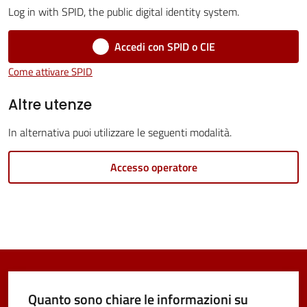
Log in with SPID, the public digital identity system.
Vivere
Castel
Accedi con SPID o CIE
Maggiore
Come attivare SPID
Menu selezionato
Altre utenze
In alternativa puoi utilizzare le seguenti modalità.
Amministrazione
Accesso operatore
Trasparente
Albo
pretorio
Tutti
gli
Quanto sono chiare le informazioni su
argomenti...