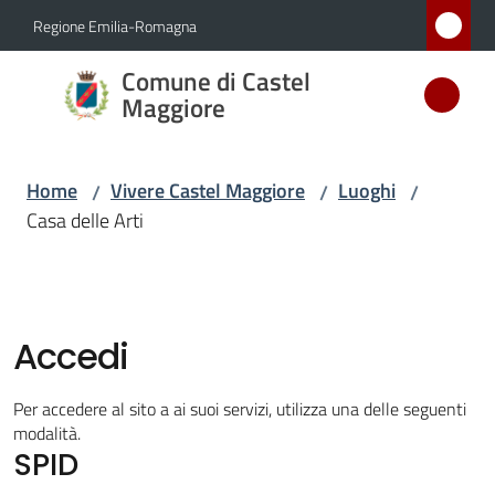
Vai al contenuto
Vai alla navigazione
Vai al footer
Regione Emilia-Romagna
Comune
Comune di Castel
di Castel
Maggiore
Maggiore
MEDAGLIA
Home
Vivere Castel Maggiore
Luoghi
/
/
/
D'ARGENTO
Casa delle Arti
AL MERITO
CIVILE
Accedi
Amministrazione
Novità
Per accedere al sito a ai suoi servizi, utilizza una delle seguenti
modalità.
SPID
Servizi