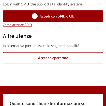
Log in with SPID, the public digital identity system.
Vivere
Castel
Accedi con SPID o CIE
Maggiore
Come attivare SPID
Menu selezionato
Altre utenze
In alternativa puoi utilizzare le seguenti modalità.
Amministrazione
Accesso operatore
Trasparente
Albo
pretorio
Tutti
gli
Quanto sono chiare le informazioni su
argomenti...