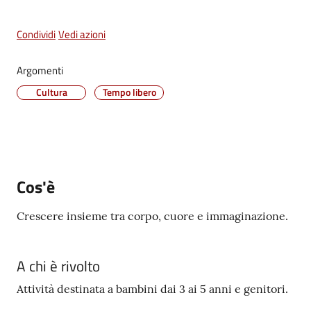
Vivere
Condividi
Castel
Vedi azioni
Maggiore
Menu selezionato
Argomenti
Cultura
Tempo libero
Amministrazione
Trasparente
Cos'è
Albo
pretorio
Crescere insieme tra corpo, cuore e immaginazione.
Tutti
A chi è rivolto
gli
argomenti...
Attività destinata a bambini dai 3 ai 5 anni e genitori.