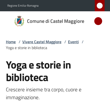
Vai al contenuto
Vai alla navigazione
Vai al footer
Regione Emilia-Romagna
Comune
Comune di Castel Maggiore
di Castel
Maggiore
MEDAGLIA
Home
/
Vivere Castel Maggiore
/
Eventi
/
D'ARGENTO
Yoga e storie in biblioteca
AL MERITO
CIVILE
Yoga e storie in
Salta al contenuto
biblioteca
Amministrazione
Crescere insieme tra corpo, cuore e 
Novità
immaginazione. 
Servizi