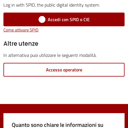
Menu selezionato
Log in with SPID, the public digital identity system.
Vivere
Castel
Accedi con SPID o CIE
Maggiore
Come attivare SPID
Altre utenze
In alternativa puoi utilizzare le seguenti modalità.
Amministrazione
Accesso operatore
Trasparente
Albo
pretorio
Tutti
gli
Quanto sono chiare le informazioni su
argomenti...