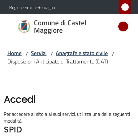
Vai al contenuto
Vai alla navigazione
Vai al footer
Regione Emilia-Romagna
Comune
Comune di Castel
di Castel
Maggiore
Maggiore
MEDAGLIA
Home
Servizi
Anagrafe e stato civile
/
/
/
D'ARGENTO
Disposizioni Anticipate di Trattamento (DAT)
AL MERITO
CIVILE
Accedi
Amministrazione
Novità
Per accedere al sito a ai suoi servizi, utilizza una delle seguenti
modalità.
SPID
Servizi