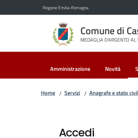
Vai al contenuto
Vai alla navigazione
Vai al footer
Regione Emilia-Romagna
Comune di Ca
MEDAGLIA D'ARGENTO AL 
Amministrazione
Novità
S
M
Home
Servizi
Anagrafe e stato civi
/
/
Accedi