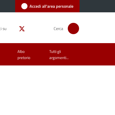
Accedi all'area personale
i su
Cerca
Albo
Tutti gli
pretorio
argomenti...