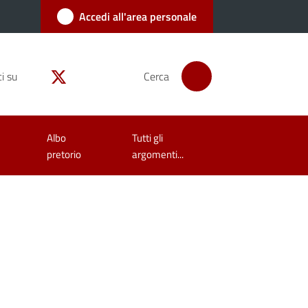
Accedi all'area personale
i su
Cerca
Albo
Tutti gli
pretorio
argomenti...