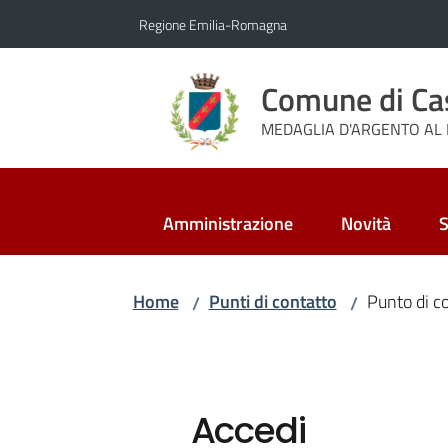
Vai al contenuto
Vai alla navigazione
Vai al footer
Regione Emilia-Romagna
Comune di Ca
MEDAGLIA D'ARGENTO AL 
Amministrazione
Novità
S
Home
Punti di contatto
Punto di co
/
/
Accedi