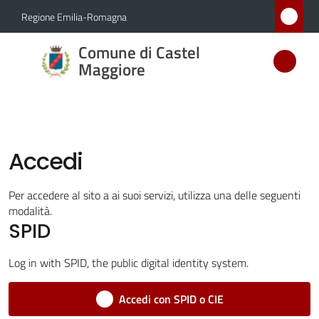
Vai al contenuto
Vai alla navigazione
Vai al footer
Regione Emilia-Romagna
Comune
Comune di Castel
di Castel
Maggiore
Maggiore
MEDAGLIA
D'ARGENTO
AL MERITO
Accedi
CIVILE
Per accedere al sito a ai suoi servizi, utilizza una delle seguenti
modalità.
Amministrazione
SPID
Log in with SPID, the public digital identity system.
Novità
Accedi con SPID o CIE
Servizi