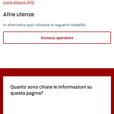
Come attivare SPID
Vivere
Altre utenze
Castel
Maggiore
In alternativa puoi utilizzare le seguenti modalità.
Accesso operatore
Amministrazione
Trasparente
Albo
pretorio
Quanto sono chiare le informazioni su
questa pagina?
Tutti
Valuta da 1 a 5 stelle
gli
argomenti...