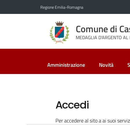
Vai al contenuto
Vai alla navigazione
Vai al footer
Regione Emilia-Romagna
Comune di Ca
MEDAGLIA D'ARGENTO AL 
Amministrazione
Novità
S
Accedi
Per accedere al sito a ai suoi serviz