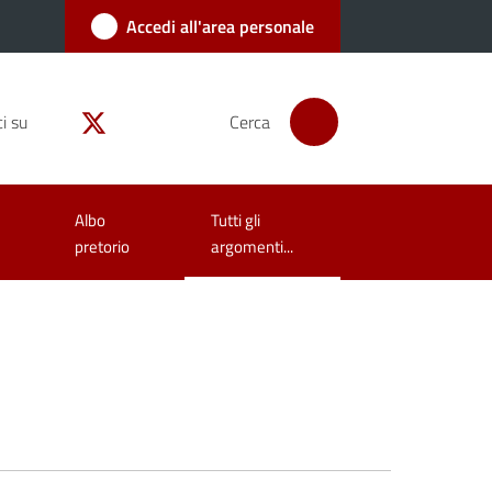
Accedi all'area personale
i su
Cerca
Albo
Tutti gli
Menu selezionato
pretorio
argomenti...