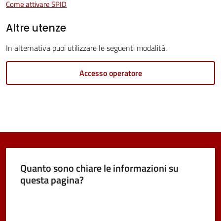
Come attivare SPID
Vivere
Altre utenze
Castel
Maggiore
In alternativa puoi utilizzare le seguenti modalità.
Accesso operatore
Amministrazione
Trasparente
Albo
pretorio
Quanto sono chiare le informazioni su
questa pagina?
Tutti
Valuta da 1 a 5 stelle
gli
argomenti...