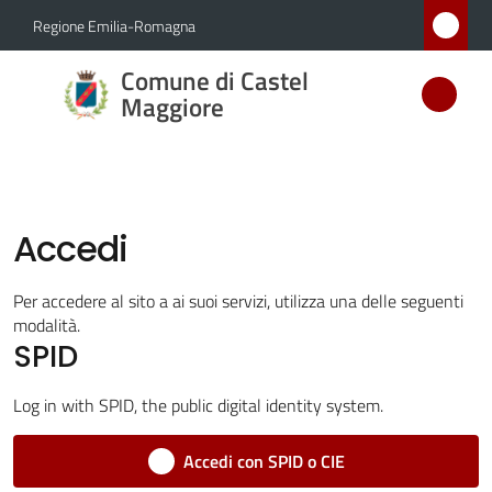
Vai al contenuto
Vai alla navigazione
Vai al footer
Regione Emilia-Romagna
Comune
Comune di Castel
di Castel
Maggiore
Maggiore
MEDAGLIA
D'ARGENTO
AL MERITO
Accedi
CIVILE
Per accedere al sito a ai suoi servizi, utilizza una delle seguenti
modalità.
Amministrazione
SPID
Log in with SPID, the public digital identity system.
Novità
Accedi con SPID o CIE
Servizi