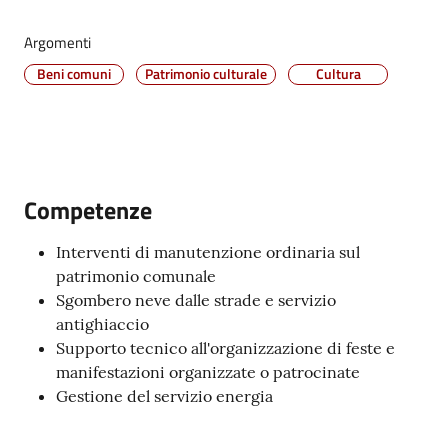
Vivere
Argomenti
Castel
Maggiore
Beni comuni
Patrimonio culturale
Cultura
Amministrazione
Competenze
Trasparente
Interventi di manutenzione ordinaria sul
patrimonio comunale
Albo
Sgombero neve dalle strade e servizio
pretorio
antighiaccio
Supporto tecnico all'organizzazione di feste e
Tutti
manifestazioni organizzate o patrocinate
gli
Gestione del servizio energia
argomenti...