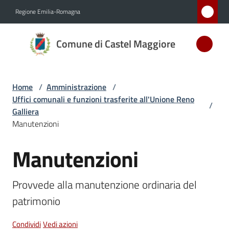
Vai al contenuto
Vai alla navigazione
Vai al footer
Regione Emilia-Romagna
Comune
Comune di Castel Maggiore
di Castel
Maggiore
MEDAGLIA
Home
/
Amministrazione
/
D'ARGENTO
Uffici comunali e funzioni trasferite all'Unione Reno
AL MERITO
/
Galliera
CIVILE
Manutenzioni
Manutenzioni
Salta al contenuto
Amministrazione
Menu selezionato
Provvede alla manutenzione ordinaria del 
Novità
patrimonio
Servizi
Condividi
Vedi azioni