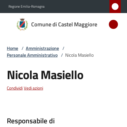
Vai al contenuto
Vai alla navigazione
Vai al footer
Regione Emilia-Romagna
Comune
Comune di Castel Maggiore
di Castel
Maggiore
MEDAGLIA
Home
/
Amministrazione
/
D'ARGENTO
Personale Amministrativo
/
Nicola Masiello
AL MERITO
CIVILE
Nicola Masiello
Salta al contenuto
Condividi
Vedi azioni
Amministrazione
Menu selezionato
Novità
Responsabile di
Servizi