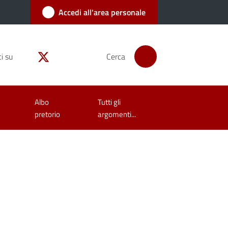
Accedi all'area personale
i su
Cerca
Albo
Tutti gli
pretorio
argomenti...