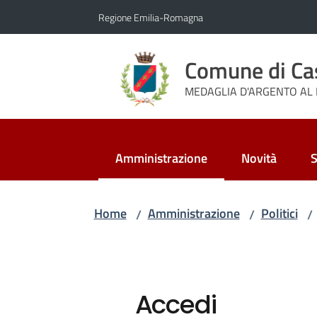
Vai al contenuto
Vai alla navigazione
Vai al footer
Regione Emilia-Romagna
Comune di Ca
MEDAGLIA D'ARGENTO AL 
Amministrazione
Novità
S
Menu selezionato
Home
Amministrazione
Politici
/
/
/
Accedi