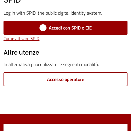
Vivere
Log in with SPID, the public digital identity system.
Castel
Maggiore
Accedi con SPID o CIE
Come attivare SPID
Altre utenze
Amministrazione
In alternativa puoi utilizzare le seguenti modalità.
Trasparente
Accesso operatore
Albo
pretorio
Tutti
gli
argomenti...