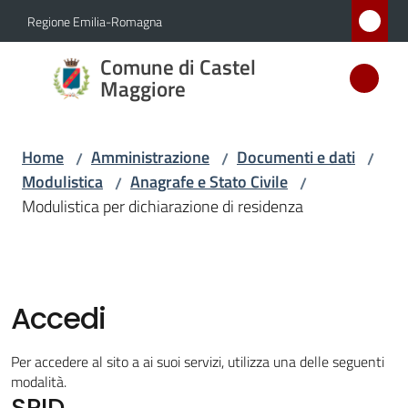
Vai al contenuto
Vai alla navigazione
Vai al footer
Regione Emilia-Romagna
Comune
Comune di Castel
di Castel
Maggiore
Maggiore
MEDAGLIA
Home
Amministrazione
Documenti e dati
/
/
/
D'ARGENTO
Modulistica
Anagrafe e Stato Civile
/
/
AL MERITO
Modulistica per dichiarazione di residenza
CIVILE
Amministrazione
Menu selezionato
Accedi
Novità
Per accedere al sito a ai suoi servizi, utilizza una delle seguenti
modalità.
Servizi
SPID