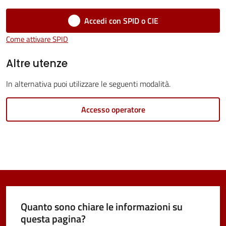
Vivere
Accedi con SPID o CIE
Castel
Come attivare SPID
Maggiore
Altre utenze
In alternativa puoi utilizzare le seguenti modalità.
Accesso operatore
Amministrazione
Trasparente
Albo
pretorio
Tutti
Quanto sono chiare le informazioni su
gli
questa pagina?
argomenti...