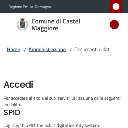
Vai al contenuto
Vai alla navigazione
Vai al footer
Regione Emilia-Romagna
Comune
Comune di Castel
di Castel
Maggiore
Maggiore
MEDAGLIA
Home
Amministrazione
Documenti e dati
/
/
D'ARGENTO
AL MERITO
CIVILE
Accedi
Amministrazione
Menu selezionato
Per accedere al sito a ai suoi servizi, utilizza una delle seguenti
modalità.
Novità
SPID
Servizi
Log in with SPID, the public digital identity system.