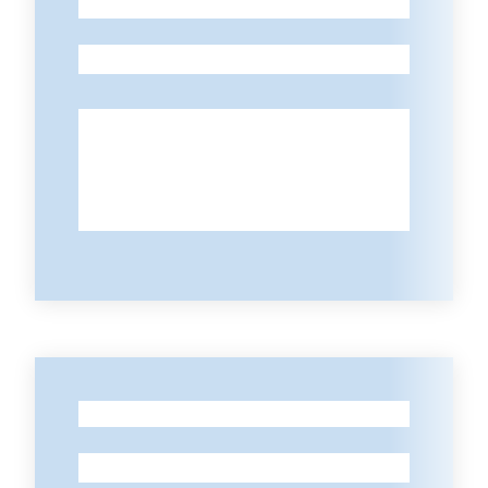
-
Vivere
Castel
-
Maggiore
Amministrazione
Trasparente
Albo
pretorio
Tutti
-
gli
argomenti...
-