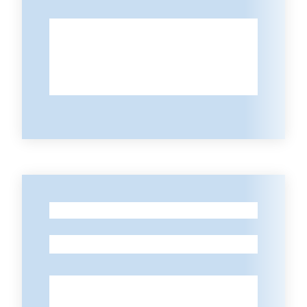
Seguici
su
-
-