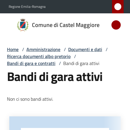
Vai al contenuto
Vai alla navigazione
Vai al footer
Regione Emilia-Romagna
Comune
Comune di Castel Maggiore
di Castel
Maggiore
MEDAGLIA
Home
/
Amministrazione
/
Documenti e dati
/
D'ARGENTO
Ricerca documenti albo pretorio
/
AL MERITO
Bandi di gara e contratti
/
Bandi di gara attivi
CIVILE
Bandi di gara attivi
Amministrazione
Menu selezionato
Non ci sono bandi attivi.
Novità
Servizi