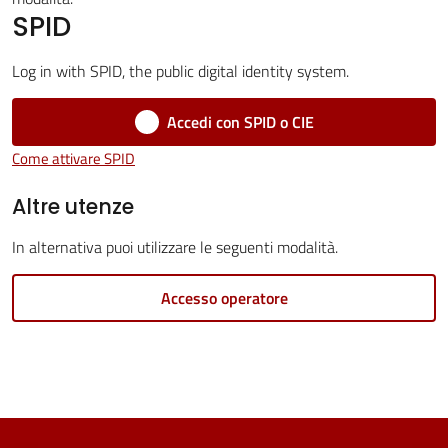
SPID
Vivere
Castel
Log in with SPID, the public digital identity system.
Maggiore
Accedi con SPID o CIE
Come attivare SPID
Altre utenze
Amministrazione
Trasparente
In alternativa puoi utilizzare le seguenti modalità.
Accesso operatore
Albo
pretorio
Tutti
gli
argomenti...