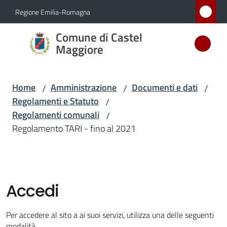
Vai al contenuto
Vai alla navigazione
Vai al footer
Regione Emilia-Romagna
Comune
Comune di Castel
di Castel
Maggiore
Maggiore
MEDAGLIA
Home
Amministrazione
Documenti e dati
/
/
/
D'ARGENTO
Regolamenti e Statuto
/
AL MERITO
Regolamenti comunali
CIVILE
/
Regolamento TARI - fino al 2021
Amministrazione
Menu selezionato
Accedi
Novità
Per accedere al sito a ai suoi servizi, utilizza una delle seguenti
Servizi
modalità.