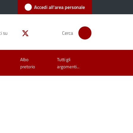
Accedi all'area personale
i su
Cerca
Albo
Tutti gli
pretorio
argomenti...