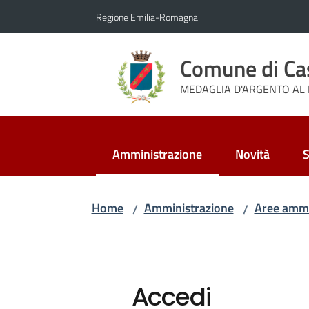
Vai al contenuto
Vai alla navigazione
Vai al footer
Regione Emilia-Romagna
Comune di Ca
MEDAGLIA D'ARGENTO AL 
Amministrazione
Novità
S
Menu selezionato
Home
Amministrazione
Aree ammi
/
/
Accedi