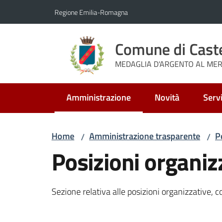
Vai al contenuto
Vai alla navigazione
Vai al footer
Regione Emilia-Romagna
Comune di Cast
MEDAGLIA D'ARGENTO AL MERI
Amministrazione
Novità
Servi
Menu selezionato
Home
Amministrazione trasparente
P
/
/
Posizioni organiz
Sezione relativa alle posizioni organizzative, com