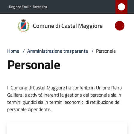
Vai al contenuto
Vai alla navigazione
Vai al footer
Regione Emilia-Romagna
Comune
Comune di Castel Maggiore
di Castel
Maggiore
MEDAGLIA
Home
/
Amministrazione trasparente
/
Personale
D'ARGENTO
Personale
AL MERITO
CIVILE
Il Comune di Castel Maggiore ha conferito in Unione Reno
Amministrazione
Galliera le attività inerenti la gestione del personale sia in
Menu selezionato
termini giuridici sia in termini economici di retribuzione del
personale dipendente.
Novità
Servizi