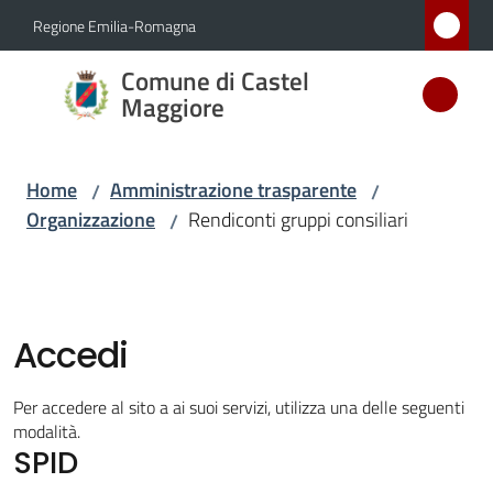
Vai al contenuto
Vai alla navigazione
Vai al footer
Regione Emilia-Romagna
Comune
Comune di Castel
di Castel
Maggiore
Maggiore
MEDAGLIA
Home
Amministrazione trasparente
/
/
D'ARGENTO
Organizzazione
Rendiconti gruppi consiliari
/
AL MERITO
CIVILE
Accedi
Amministrazione
Menu selezionato
Novità
Per accedere al sito a ai suoi servizi, utilizza una delle seguenti
modalità.
SPID
Servizi