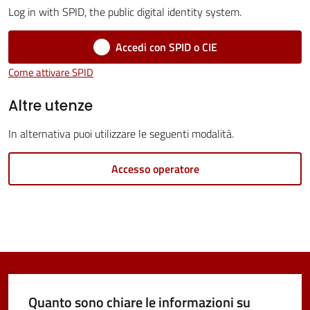
Log in with SPID, the public digital identity system.
Vivere
Castel
Accedi con SPID o CIE
Maggiore
Come attivare SPID
Altre utenze
In alternativa puoi utilizzare le seguenti modalità.
Amministrazione
Accesso operatore
Trasparente
Menu selezionato
Albo
pretorio
Tutti
gli
Quanto sono chiare le informazioni su
argomenti...