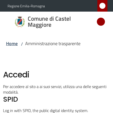
Vai al contenuto
Vai alla navigazione
Vai al footer
Regione Emilia-Romagna
Comune
Comune di Castel
di Castel
Maggiore
Maggiore
MEDAGLIA
Home
Amministrazione trasparente
/
D'ARGENTO
AL MERITO
CIVILE
Accedi
Amministrazione
Menu selezionato
Per accedere al sito a ai suoi servizi, utilizza una delle seguenti
modalità.
Novità
SPID
Servizi
Log in with SPID, the public digital identity system.