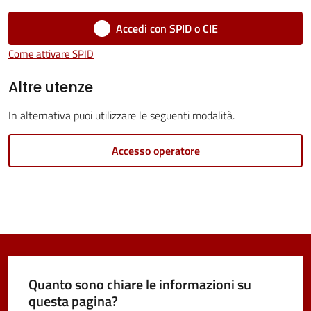
Vivere
Accedi con SPID o CIE
Castel
Come attivare SPID
Maggiore
Altre utenze
In alternativa puoi utilizzare le seguenti modalità.
Accesso operatore
Amministrazione
Trasparente
Menu selezionato
Albo
pretorio
Tutti
Quanto sono chiare le informazioni su
gli
questa pagina?
argomenti...