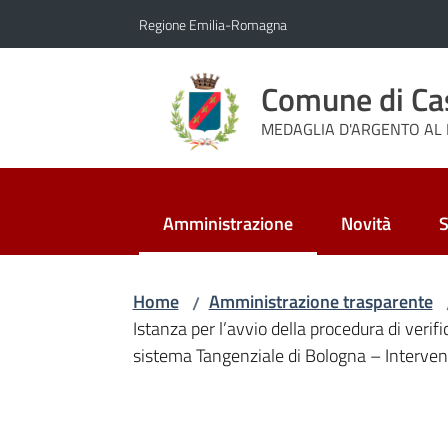
Vai al contenuto
Vai alla navigazione
Vai al footer
Regione Emilia-Romagna
Comune di Ca
MEDAGLIA D'ARGENTO AL 
Amministrazione
Novità
S
Menu selezionato
Home
Amministrazione trasparente
/
Istanza per l’avvio della procedura di veri
sistema Tangenziale di Bologna – Intervent