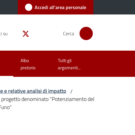
Accedi all'area personale
i su
Cerca
Albo
Tutti gli
pretorio
argomenti...
 e relative analisi di impatto
/
a al progetto denominato "Potenziamento del
 Funo"