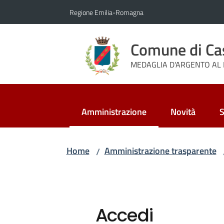
Vai al contenuto
Vai alla navigazione
Vai al footer
Regione Emilia-Romagna
Comune di Ca
MEDAGLIA D'ARGENTO AL 
Amministrazione
Novità
S
Menu selezionato
Home
Amministrazione trasparente
/
Accedi