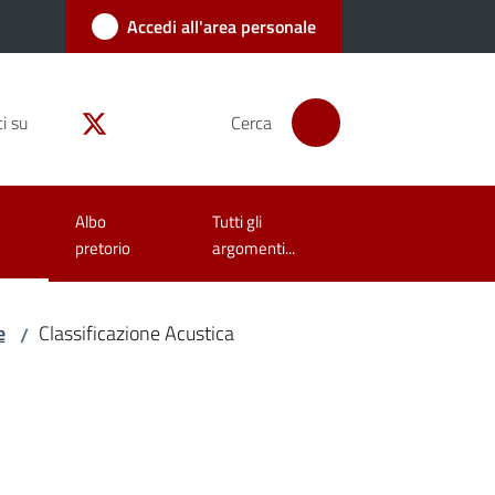
Accedi all'area personale
i su
Cerca
Albo
Tutti gli
pretorio
argomenti...
e
Classificazione Acustica
/