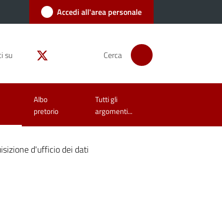
Accedi all'area personale
i su
Cerca
Albo
Tutti gli
pretorio
argomenti...
sizione d'ufficio dei dati