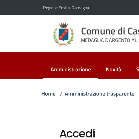
Vai al contenuto
Vai alla navigazione
Vai al footer
Regione Emilia-Romagna
Comune di Ca
MEDAGLIA D'ARGENTO AL 
Amministrazione
Novità
S
Menu selezionato
Home
Amministrazione trasparente
/
Accedi