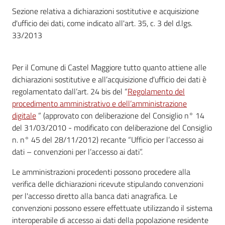
Sezione relativa a dichiarazioni sostitutive e acquisizione
Vivere
d'ufficio dei dati, come indicato all'art. 35, c. 3 del d.lgs.
Castel
33/2013
Maggiore
Per il Comune di Castel Maggiore tutto quanto attiene alle
dichiarazioni sostitutive e all’acquisizione d'ufficio dei dati è
regolamentato dall’art. 24 bis del “
Regolamento del
Amministrazione
procedimento amministrativo e dell’amministrazione
Trasparente
digitale
” (approvato con deliberazione del Consiglio n° 14
Menu selezionato
del 31/03/2010 - modificato con deliberazione del Consiglio
n. n° 45 del 28/11/2012) recante “Ufficio per l’accesso ai
Albo
dati – convenzioni per l’accesso ai dati”.
pretorio
Le amministrazioni procedenti possono procedere alla
Tutti
verifica delle dichiarazioni ricevute stipulando convenzioni
gli
per l'accesso diretto alla banca dati anagrafica. Le
argomenti...
convenzioni possono essere effettuate utilizzando il sistema
interoperabile di accesso ai dati della popolazione residente