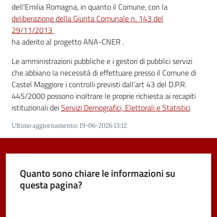
dell'Emilia Romagna, in quanto il Comune, con la
deliberazione della Giunta Comunale n. 143 del
Seguici
29/11/2013
su
ha aderito al progetto ANA-CNER .
Le amministrazioni pubbliche e i gestori di pubblici servizi
che abbiano la necessità di effettuare presso il Comune di
Castel Maggiore i controlli previsti dall’art 43 del D.P.R.
445/2000 possono inoltrare le proprie richiesta ai recapiti
istituzionali dei
Servizi Demografici, Elettorali e Statistici
Ultimo aggiornamento
:
19-06-2026 13:12
Quanto sono chiare le informazioni su
questa pagina?
Valuta da 1 a 5 stelle