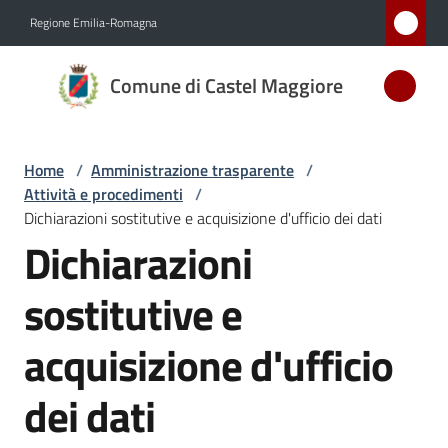
Vai al contenuto
Vai alla navigazione
Vai al footer
Regione Emilia-Romagna
Comune
Comune di Castel Maggiore
di Castel
Maggiore
MEDAGLIA
Home
/
Amministrazione trasparente
/
D'ARGENTO
Attività e procedimenti
/
AL MERITO
Dichiarazioni sostitutive e acquisizione d'ufficio dei dati
CIVILE
Dichiarazioni
sostitutive e
Amministrazione
Menu selezionato
acquisizione d'ufficio
Novità
dei dati
Servizi